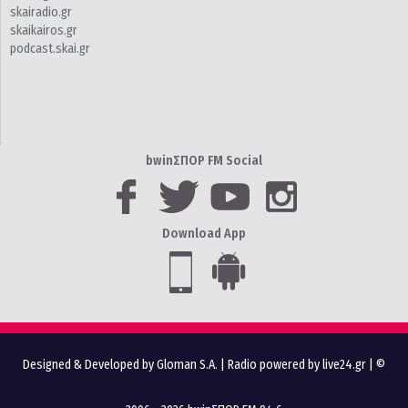
skairadio.gr
skaikairos.gr
podcast.skai.gr
bwinΣΠΟΡ FM Social
Download App
Designed & Developed by Gloman S.A.
|
Radio powered by live24.gr
| ©