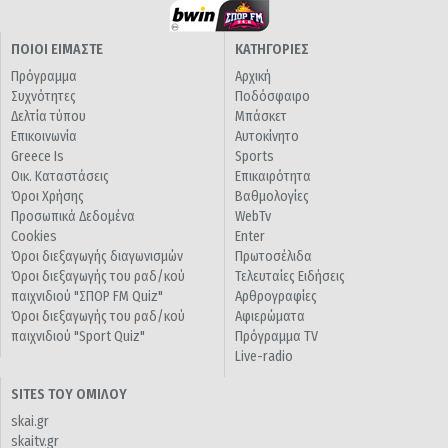
ΠΟΙΟΙ ΕΙΜΑΣΤΕ
ΚΑΤΗΓΟΡΙΕΣ
Πρόγραμμα
Αρχική
Συχνότητες
Ποδόσφαιρο
Δελτία τύπου
Μπάσκετ
Επικοινωνία
Αυτοκίνητο
Greece Is
Sports
Οικ. Καταστάσεις
Επικαιρότητα
Όροι Χρήσης
Βαθμολογίες
Προσωπικά Δεδομένα
WebTv
Cookies
Enter
Όροι διεξαγωγής διαγωνισμών
Πρωτοσέλιδα
Όροι διεξαγωγής του ραδ/κού
Τελευταίες Ειδήσεις
παιχνιδιού "ΣΠΟΡ FM Quiz"
Αρθρογραφίες
Όροι διεξαγωγής του ραδ/κού
Αφιερώματα
παιχνιδιού "Sport Quiz"
Πρόγραμμα TV
Live-radio
SITES ΤΟΥ ΟΜΙΛΟΥ
skai.gr
skaitv.gr