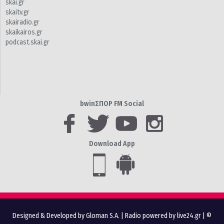
skai.gr
skaitv.gr
skairadio.gr
skaikairos.gr
podcast.skai.gr
bwinΣΠΟΡ FM Social
Download App
Designed & Developed by Gloman S.A.
|
Radio powered by live24.gr
| ©