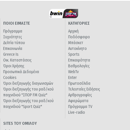
ΠΟΙΟΙ ΕΙΜΑΣΤΕ
ΚΑΤΗΓΟΡΙΕΣ
Πρόγραμμα
Αρχική
Συχνότητες
Ποδόσφαιρο
Δελτία τύπου
Μπάσκετ
Επικοινωνία
Αυτοκίνητο
Greece Is
Sports
Οικ. Καταστάσεις
Επικαιρότητα
Όροι Χρήσης
Βαθμολογίες
Προσωπικά Δεδομένα
WebTv
Cookies
Enter
Όροι διεξαγωγής διαγωνισμών
Πρωτοσέλιδα
Όροι διεξαγωγής του ραδ/κού
Τελευταίες Ειδήσεις
παιχνιδιού "ΣΠΟΡ FM Quiz"
Αρθρογραφίες
Όροι διεξαγωγής του ραδ/κού
Αφιερώματα
παιχνιδιού "Sport Quiz"
Πρόγραμμα TV
Live-radio
SITES ΤΟΥ ΟΜΙΛΟΥ