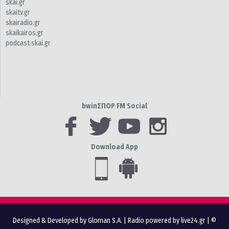
skai.gr
skaitv.gr
skairadio.gr
skaikairos.gr
podcast.skai.gr
bwinΣΠΟΡ FM Social
Download App
Designed & Developed by Gloman S.A.
|
Radio powered by live24.gr
| ©