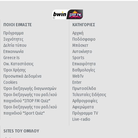
ΠΟΙΟΙ ΕΙΜΑΣΤΕ
ΚΑΤΗΓΟΡΙΕΣ
Πρόγραμμα
Αρχική
Συχνότητες
Ποδόσφαιρο
Δελτία τύπου
Μπάσκετ
Επικοινωνία
Αυτοκίνητο
Greece Is
Sports
Οικ. Καταστάσεις
Επικαιρότητα
Όροι Χρήσης
Βαθμολογίες
Προσωπικά Δεδομένα
WebTv
Cookies
Enter
Όροι διεξαγωγής διαγωνισμών
Πρωτοσέλιδα
Όροι διεξαγωγής του ραδ/κού
Τελευταίες Ειδήσεις
παιχνιδιού "ΣΠΟΡ FM Quiz"
Αρθρογραφίες
Όροι διεξαγωγής του ραδ/κού
Αφιερώματα
παιχνιδιού "Sport Quiz"
Πρόγραμμα TV
Live-radio
SITES ΤΟΥ ΟΜΙΛΟΥ