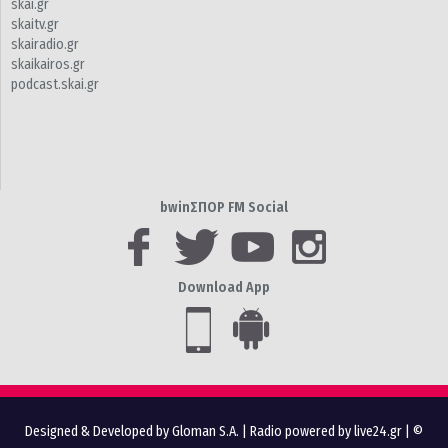
skai.gr
skaitv.gr
skairadio.gr
skaikairos.gr
podcast.skai.gr
bwinΣΠΟΡ FM Social
Download App
Designed & Developed by Gloman S.A.
|
Radio powered by live24.gr
| ©