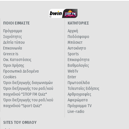
ΠΟΙΟΙ ΕΙΜΑΣΤΕ
ΚΑΤΗΓΟΡΙΕΣ
Πρόγραμμα
Αρχική
Συχνότητες
Ποδόσφαιρο
Δελτία τύπου
Μπάσκετ
Επικοινωνία
Αυτοκίνητο
Greece Is
Sports
Οικ. Καταστάσεις
Επικαιρότητα
Όροι Χρήσης
Βαθμολογίες
Προσωπικά Δεδομένα
WebTv
Cookies
Enter
Όροι διεξαγωγής διαγωνισμών
Πρωτοσέλιδα
Όροι διεξαγωγής του ραδ/κού
Τελευταίες Ειδήσεις
παιχνιδιού "ΣΠΟΡ FM Quiz"
Αρθρογραφίες
Όροι διεξαγωγής του ραδ/κού
Αφιερώματα
παιχνιδιού "Sport Quiz"
Πρόγραμμα TV
Live-radio
SITES ΤΟΥ ΟΜΙΛΟΥ