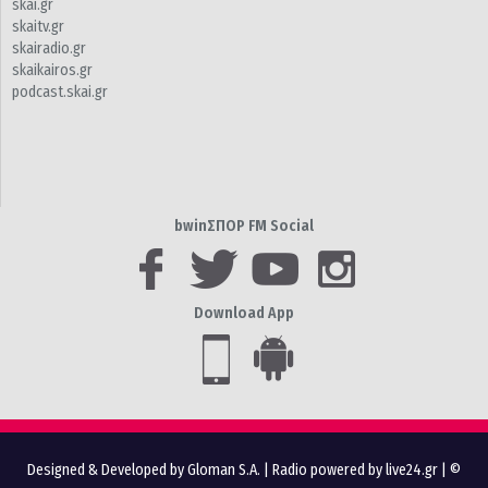
skai.gr
skaitv.gr
skairadio.gr
skaikairos.gr
podcast.skai.gr
bwinΣΠΟΡ FM Social
Download App
Designed & Developed by Gloman S.A.
|
Radio powered by live24.gr
| ©