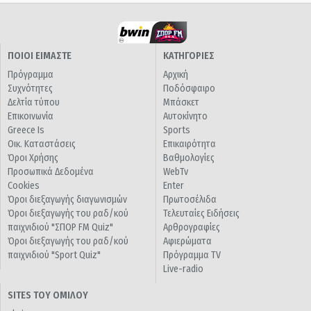
ΠΟΙΟΙ ΕΙΜΑΣΤΕ
ΚΑΤΗΓΟΡΙΕΣ
Πρόγραμμα
Αρχική
Συχνότητες
Ποδόσφαιρο
Δελτία τύπου
Μπάσκετ
Επικοινωνία
Αυτοκίνητο
Greece Is
Sports
Οικ. Καταστάσεις
Επικαιρότητα
Όροι Χρήσης
Βαθμολογίες
Προσωπικά Δεδομένα
WebTv
Cookies
Enter
Όροι διεξαγωγής διαγωνισμών
Πρωτοσέλιδα
Όροι διεξαγωγής του ραδ/κού
Τελευταίες Ειδήσεις
παιχνιδιού "ΣΠΟΡ FM Quiz"
Αρθρογραφίες
Όροι διεξαγωγής του ραδ/κού
Αφιερώματα
παιχνιδιού "Sport Quiz"
Πρόγραμμα TV
Live-radio
SITES ΤΟΥ ΟΜΙΛΟΥ