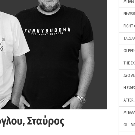
ΜΠΑΜ 
NEWS
FIGHT
ΤΑ ΔΙΑ
ΟΙ ΡΕ
THE E
ΔΥΟ Λ
Η ΕΦΕ
AFTER
ΜΠΑΛΑ
γλου, Σταύρος
ΟΙ… Μ