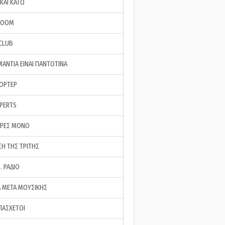
ΚΑΙ ΚΑΤΩ
ROOM
 CLUB
ΜΑΝΤΙΑ ΕΙΝΑΙ ΠΑΝΤΟΤΙΝΑ
ΠΟΡΤΕΡ
XPERTS
ΕΡΕΣ ΜΟΝΟ
ΣΗ ΤΗΣ ΤΡΙΤΗΣ
… ΡΑΔΙΟ
 ΜΕΤΑ ΜΟΥΣΙΚΗΣ
ΠΑΣΧΕΤΟΙ