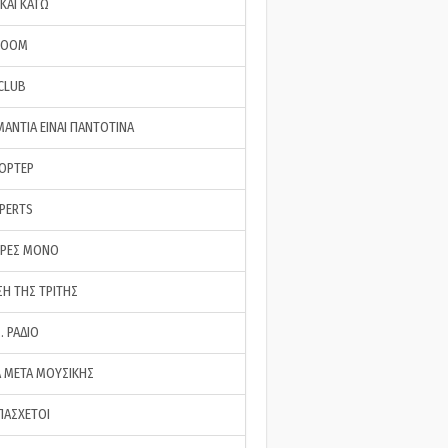
ΚΑΙ ΚΑΤΩ
ROOM
 CLUB
ΜΑΝΤΙΑ ΕΙΝΑΙ ΠΑΝΤΟΤΙΝΑ
ΠΟΡΤΕΡ
XPERTS
ΕΡΕΣ ΜΟΝΟ
ΣΗ ΤΗΣ ΤΡΙΤΗΣ
… ΡΑΔΙΟ
 ΜΕΤΑ ΜΟΥΣΙΚΗΣ
ΠΑΣΧΕΤΟΙ