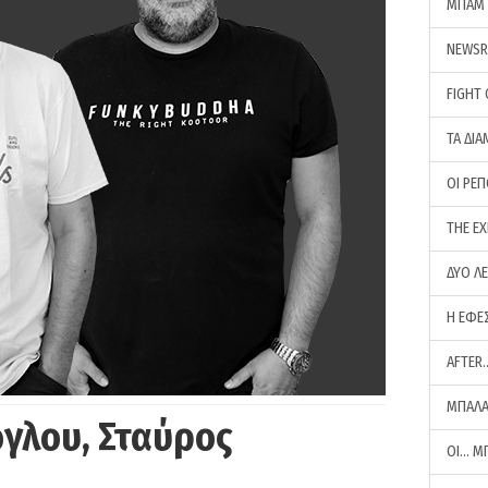
ΜΠΑΜ 
NEWS
FIGHT
ΤΑ ΔΙΑ
ΟΙ ΡΕ
THE E
ΔΥΟ Λ
Η ΕΦΕ
AFTER
ΜΠΑΛΑ
γλου, Σταύρος
ΟΙ… Μ