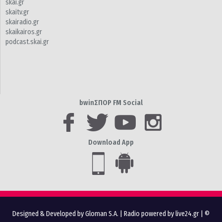
skai.gr
skaitv.gr
skairadio.gr
skaikairos.gr
podcast.skai.gr
bwinΣΠΟΡ FM Social
Download App
Designed & Developed by Gloman S.A.
|
Radio powered by live24.gr
| ©