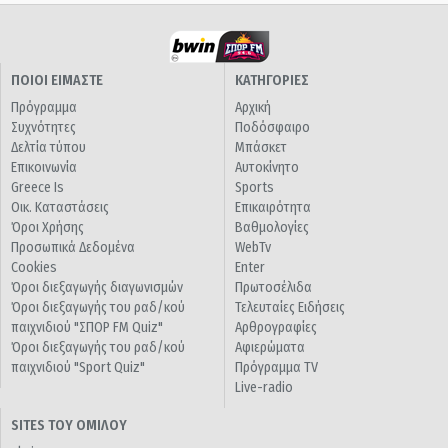
ΠΟΙΟΙ ΕΙΜΑΣΤΕ
ΚΑΤΗΓΟΡΙΕΣ
Πρόγραμμα
Αρχική
Συχνότητες
Ποδόσφαιρο
Δελτία τύπου
Μπάσκετ
Επικοινωνία
Αυτοκίνητο
Greece Is
Sports
Οικ. Καταστάσεις
Επικαιρότητα
Όροι Χρήσης
Βαθμολογίες
Προσωπικά Δεδομένα
WebTv
Cookies
Enter
Όροι διεξαγωγής διαγωνισμών
Πρωτοσέλιδα
Όροι διεξαγωγής του ραδ/κού
Τελευταίες Ειδήσεις
παιχνιδιού "ΣΠΟΡ FM Quiz"
Αρθρογραφίες
Όροι διεξαγωγής του ραδ/κού
Αφιερώματα
παιχνιδιού "Sport Quiz"
Πρόγραμμα TV
Live-radio
SITES ΤΟΥ ΟΜΙΛΟΥ