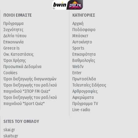
ΠΟΙΟΙ ΕΙΜΑΣΤΕ
ΚΑΤΗΓΟΡΙΕΣ
Πρόγραμμα
Αρχική
Συχνότητες
Ποδόσφαιρο
Δελτία τύπου
Μπάσκετ
Επικοινωνία
Αυτοκίνητο
Greece Is
Sports
Οικ. Καταστάσεις
Επικαιρότητα
Όροι Χρήσης
Βαθμολογίες
Προσωπικά Δεδομένα
WebTv
Cookies
Enter
Όροι διεξαγωγής διαγωνισμών
Πρωτοσέλιδα
Όροι διεξαγωγής του ραδ/κού
Τελευταίες Ειδήσεις
παιχνιδιού "ΣΠΟΡ FM Quiz"
Αρθρογραφίες
Όροι διεξαγωγής του ραδ/κού
Αφιερώματα
παιχνιδιού "Sport Quiz"
Πρόγραμμα TV
Live-radio
SITES ΤΟΥ ΟΜΙΛΟΥ
skai.gr
skaitv.gr