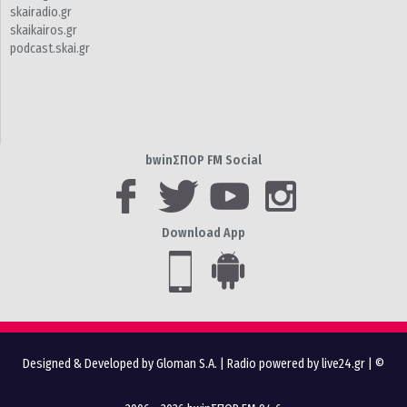
skairadio.gr
skaikairos.gr
podcast.skai.gr
bwinΣΠΟΡ FM Social
Download App
Designed & Developed by Gloman S.A.
|
Radio powered by live24.gr
| ©