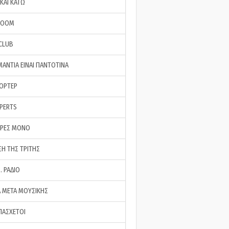
ΚΑΙ ΚΑΤΩ
ROOM
 CLUB
ΜΑΝΤΙΑ ΕΙΝΑΙ ΠΑΝΤΟΤΙΝΑ
ΠΟΡΤΕΡ
XPERTS
ΕΡΕΣ ΜΟΝΟ
ΣΗ ΤΗΣ ΤΡΙΤΗΣ
… ΡΑΔΙΟ
 ΜΕΤΑ ΜΟΥΣΙΚΗΣ
ΠΑΣΧΕΤΟΙ