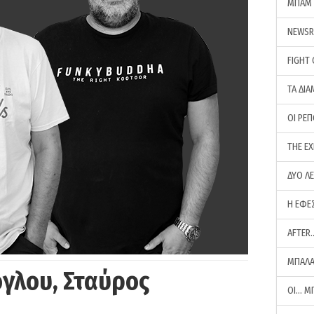
ΜΠΑΜ 
NEWS
FIGHT
ΤΑ ΔΙΑ
ΟΙ ΡΕ
THE E
ΔΥΟ Λ
Η ΕΦΕ
AFTER
ΜΠΑΛΑ
γλου, Σταύρος
ΟΙ… Μ