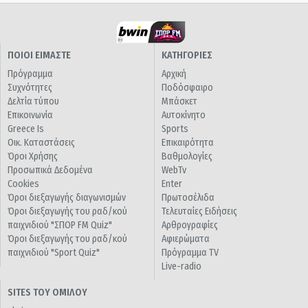
ΠΟΙΟΙ ΕΙΜΑΣΤΕ
ΚΑΤΗΓΟΡΙΕΣ
Πρόγραμμα
Αρχική
Συχνότητες
Ποδόσφαιρο
Δελτία τύπου
Μπάσκετ
Επικοινωνία
Αυτοκίνητο
Greece Is
Sports
Οικ. Καταστάσεις
Επικαιρότητα
Όροι Χρήσης
Βαθμολογίες
Προσωπικά Δεδομένα
WebTv
Cookies
Enter
Όροι διεξαγωγής διαγωνισμών
Πρωτοσέλιδα
Όροι διεξαγωγής του ραδ/κού
Τελευταίες Ειδήσεις
παιχνιδιού "ΣΠΟΡ FM Quiz"
Αρθρογραφίες
Όροι διεξαγωγής του ραδ/κού
Αφιερώματα
παιχνιδιού "Sport Quiz"
Πρόγραμμα TV
Live-radio
SITES ΤΟΥ ΟΜΙΛΟΥ