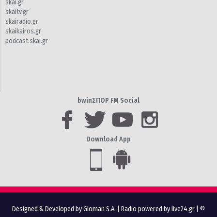
skai.gr
skaitv.gr
skairadio.gr
skaikairos.gr
podcast.skai.gr
bwinΣΠΟΡ FM Social
Download App
Designed & Developed by Gloman S.A.
|
Radio powered by live24.gr
| ©