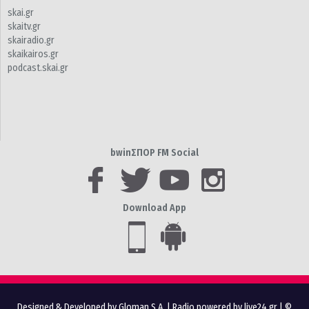
skai.gr
skaitv.gr
skairadio.gr
skaikairos.gr
podcast.skai.gr
bwinΣΠΟΡ FM Social
Download App
Designed & Developed by Gloman S.A.
|
Radio powered by live24.gr
| ©