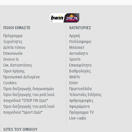
ΠΟΙΟΙ ΕΙΜΑΣΤΕ
ΚΑΤΗΓΟΡΙΕΣ
Πρόγραμμα
Αρχική
Συχνότητες
Ποδόσφαιρο
Δελτία τύπου
Μπάσκετ
Επικοινωνία
Αυτοκίνητο
Greece Is
Sports
Οικ. Καταστάσεις
Επικαιρότητα
Όροι Χρήσης
Βαθμολογίες
Προσωπικά Δεδομένα
WebTv
Cookies
Enter
Όροι διεξαγωγής διαγωνισμών
Πρωτοσέλιδα
Όροι διεξαγωγής του ραδ/κού
Τελευταίες Ειδήσεις
παιχνιδιού "ΣΠΟΡ FM Quiz"
Αρθρογραφίες
Όροι διεξαγωγής του ραδ/κού
Αφιερώματα
παιχνιδιού "Sport Quiz"
Πρόγραμμα TV
Live-radio
SITES ΤΟΥ ΟΜΙΛΟΥ