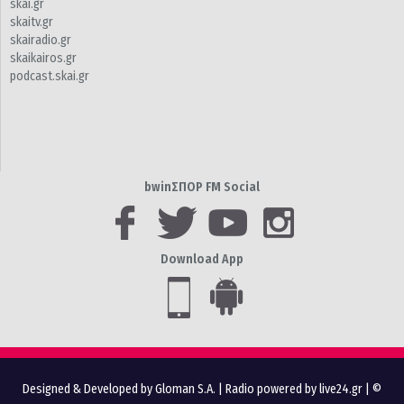
skai.gr
skaitv.gr
skairadio.gr
skaikairos.gr
podcast.skai.gr
bwinΣΠΟΡ FM Social
Download App
Designed & Developed by Gloman S.A.
|
Radio powered by live24.gr
| ©