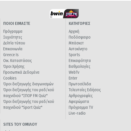
ΠΟΙΟΙ ΕΙΜΑΣΤΕ
ΚΑΤΗΓΟΡΙΕΣ
Πρόγραμμα
Αρχική
Συχνότητες
Ποδόσφαιρο
Δελτία τύπου
Μπάσκετ
Επικοινωνία
Αυτοκίνητο
Greece Is
Sports
Οικ. Καταστάσεις
Επικαιρότητα
Όροι Χρήσης
Βαθμολογίες
Προσωπικά Δεδομένα
WebTv
Cookies
Enter
Όροι διεξαγωγής διαγωνισμών
Πρωτοσέλιδα
Όροι διεξαγωγής του ραδ/κού
Τελευταίες Ειδήσεις
παιχνιδιού "ΣΠΟΡ FM Quiz"
Αρθρογραφίες
Όροι διεξαγωγής του ραδ/κού
Αφιερώματα
παιχνιδιού "Sport Quiz"
Πρόγραμμα TV
Live-radio
SITES ΤΟΥ ΟΜΙΛΟΥ