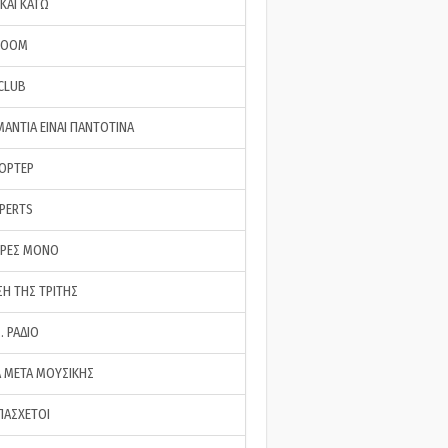
ΚΑΙ ΚΑΤΩ
ROOM
 CLUB
ΜΑΝΤΙΑ ΕΙΝΑΙ ΠΑΝΤΟΤΙΝΑ
ΠΟΡΤΕΡ
XPERTS
ΕΡΕΣ ΜΟΝΟ
ΣΗ ΤΗΣ ΤΡΙΤΗΣ
… ΡΑΔΙΟ
 ΜΕΤΑ ΜΟΥΣΙΚΗΣ
ΠΑΣΧΕΤΟΙ