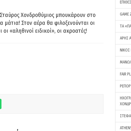
ΕΠΙΘΕ
 Σταύρος Χονδροθύμιος μπουκάρουν στο
GAME 
α μάτια! Στον αέρα θα φιλοξενούνται οι
ΤA «Π
ι οι «αληθινοί ειδικοί», οι ακροατές!
ΑΡΗΣ 
ΝΙΚΟΣ
ΜΑΝΩΛ
FAIR P
ΡΕΠΟΡ
ΗΧΟΓΡ
ΧΟΝΔ
ΣΤΕΦΑ
ATHEN