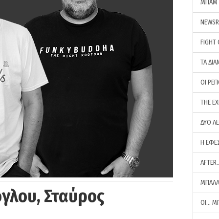
ΜΠΑΜ 
NEWS
FIGHT
ΤΑ ΔΙΑ
ΟΙ ΡΕ
THE E
ΔΥΟ Λ
Η ΕΦΕ
AFTER
ΜΠΑΛΑ
γλου, Σταύρος
ΟΙ… Μ