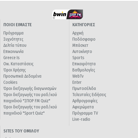
ΠΟΙΟΙ ΕΙΜΑΣΤΕ
ΚΑΤΗΓΟΡΙΕΣ
Πρόγραμμα
Αρχική
Συχνότητες
Ποδόσφαιρο
Δελτία τύπου
Μπάσκετ
Επικοινωνία
Αυτοκίνητο
Greece Is
Sports
Οικ. Καταστάσεις
Επικαιρότητα
Όροι Χρήσης
Βαθμολογίες
Προσωπικά Δεδομένα
WebTv
Cookies
Enter
Όροι διεξαγωγής διαγωνισμών
Πρωτοσέλιδα
Όροι διεξαγωγής του ραδ/κού
Τελευταίες Ειδήσεις
παιχνιδιού "ΣΠΟΡ FM Quiz"
Αρθρογραφίες
Όροι διεξαγωγής του ραδ/κού
Αφιερώματα
παιχνιδιού "Sport Quiz"
Πρόγραμμα TV
Live-radio
SITES ΤΟΥ ΟΜΙΛΟΥ