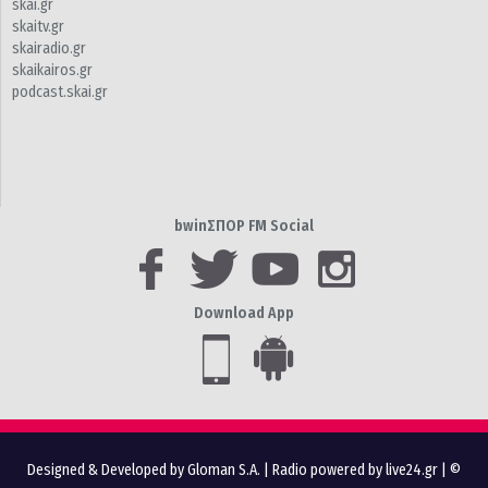
skai.gr
skaitv.gr
skairadio.gr
skaikairos.gr
podcast.skai.gr
bwinΣΠΟΡ FM Social
Download App
Designed & Developed by Gloman S.A.
|
Radio powered by live24.gr
| ©