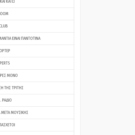
ΚΑΙ ΚΑΤΩ
ROOM
 CLUB
ΜΑΝΤΙΑ ΕΙΝΑΙ ΠΑΝΤΟΤΙΝΑ
ΠΟΡΤΕΡ
XPERTS
ΕΡΕΣ ΜΟΝΟ
ΣΗ ΤΗΣ ΤΡΙΤΗΣ
… ΡΑΔΙΟ
 ΜΕΤΑ ΜΟΥΣΙΚΗΣ
ΠΑΣΧΕΤΟΙ