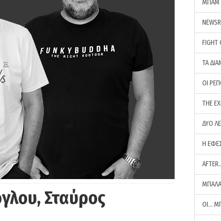
ΜΠΑΜ 
NEWS
FIGHT
ΤΑ ΔΙΑ
ΟΙ ΡΕ
THE E
ΔΥΟ Λ
Η ΕΦΕ
AFTER
ΜΠΑΛΑ
γλου, Σταύρος
ΟΙ… Μ