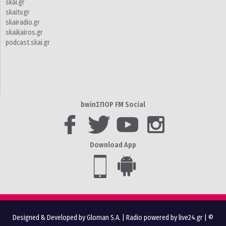
skai.gr
skaitv.gr
skairadio.gr
skaikairos.gr
podcast.skai.gr
bwinΣΠΟΡ FM Social
Download App
Designed & Developed by Gloman S.A.
|
Radio powered by live24.gr
| ©