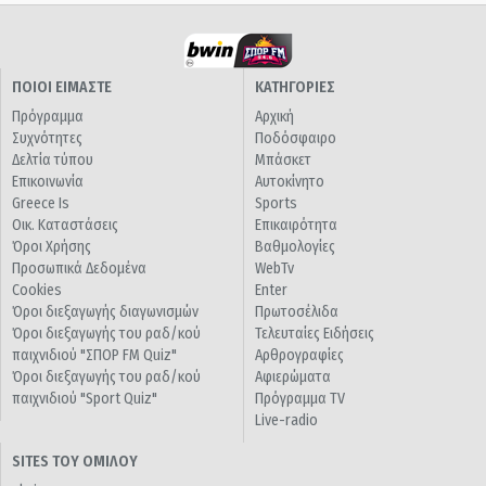
ΠΟΙΟΙ ΕΙΜΑΣΤΕ
ΚΑΤΗΓΟΡΙΕΣ
Πρόγραμμα
Αρχική
Συχνότητες
Ποδόσφαιρο
Δελτία τύπου
Μπάσκετ
Επικοινωνία
Αυτοκίνητο
Greece Is
Sports
Οικ. Καταστάσεις
Επικαιρότητα
Όροι Χρήσης
Βαθμολογίες
Προσωπικά Δεδομένα
WebTv
Cookies
Enter
Όροι διεξαγωγής διαγωνισμών
Πρωτοσέλιδα
Όροι διεξαγωγής του ραδ/κού
Τελευταίες Ειδήσεις
παιχνιδιού "ΣΠΟΡ FM Quiz"
Αρθρογραφίες
Όροι διεξαγωγής του ραδ/κού
Αφιερώματα
παιχνιδιού "Sport Quiz"
Πρόγραμμα TV
Live-radio
SITES ΤΟΥ ΟΜΙΛΟΥ