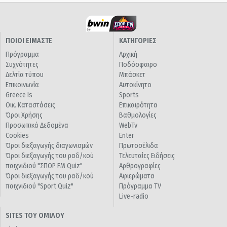
ΠΟΙΟΙ ΕΙΜΑΣΤΕ
ΚΑΤΗΓΟΡΙΕΣ
Πρόγραμμα
Αρχική
Συχνότητες
Ποδόσφαιρο
Δελτία τύπου
Μπάσκετ
Επικοινωνία
Αυτοκίνητο
Greece Is
Sports
Οικ. Καταστάσεις
Επικαιρότητα
Όροι Χρήσης
Βαθμολογίες
Προσωπικά Δεδομένα
WebTv
Cookies
Enter
Όροι διεξαγωγής διαγωνισμών
Πρωτοσέλιδα
Όροι διεξαγωγής του ραδ/κού
Τελευταίες Ειδήσεις
παιχνιδιού "ΣΠΟΡ FM Quiz"
Αρθρογραφίες
Όροι διεξαγωγής του ραδ/κού
Αφιερώματα
παιχνιδιού "Sport Quiz"
Πρόγραμμα TV
Live-radio
SITES ΤΟΥ ΟΜΙΛΟΥ