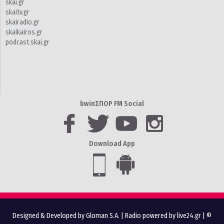
skai.gr
skaitv.gr
skairadio.gr
skaikairos.gr
podcast.skai.gr
bwinΣΠΟΡ FM Social
Download App
Designed & Developed by Gloman S.A.
|
Radio powered by live24.gr
| ©