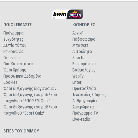
ΠΟΙΟΙ ΕΙΜΑΣΤΕ
ΚΑΤΗΓΟΡΙΕΣ
Πρόγραμμα
Αρχική
Συχνότητες
Ποδόσφαιρο
Δελτία τύπου
Μπάσκετ
Επικοινωνία
Αυτοκίνητο
Greece Is
Sports
Οικ. Καταστάσεις
Επικαιρότητα
Όροι Χρήσης
Βαθμολογίες
Προσωπικά Δεδομένα
WebTv
Cookies
Enter
Όροι διεξαγωγής διαγωνισμών
Πρωτοσέλιδα
Όροι διεξαγωγής του ραδ/κού
Τελευταίες Ειδήσεις
παιχνιδιού "ΣΠΟΡ FM Quiz"
Αρθρογραφίες
Όροι διεξαγωγής του ραδ/κού
Αφιερώματα
παιχνιδιού "Sport Quiz"
Πρόγραμμα TV
Live-radio
SITES ΤΟΥ ΟΜΙΛΟΥ