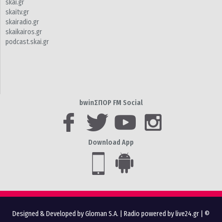
skai.gr
skaitv.gr
skairadio.gr
skaikairos.gr
podcast.skai.gr
bwinΣΠΟΡ FM Social
Download App
Designed & Developed by Gloman S.A.
|
Radio powered by live24.gr
| ©