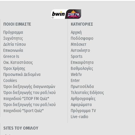
ΠΟΙΟΙ ΕΙΜΑΣΤΕ
ΚΑΤΗΓΟΡΙΕΣ
Πρόγραμμα
Αρχική
Συχνότητες
Ποδόσφαιρο
Δελτία τύπου
Μπάσκετ
Επικοινωνία
Αυτοκίνητο
Greece Is
Sports
Οικ. Καταστάσεις
Επικαιρότητα
Όροι Χρήσης
Βαθμολογίες
Προσωπικά Δεδομένα
WebTv
Cookies
Enter
Όροι διεξαγωγής διαγωνισμών
Πρωτοσέλιδα
Όροι διεξαγωγής του ραδ/κού
Τελευταίες Ειδήσεις
παιχνιδιού "ΣΠΟΡ FM Quiz"
Αρθρογραφίες
Όροι διεξαγωγής του ραδ/κού
Αφιερώματα
παιχνιδιού "Sport Quiz"
Πρόγραμμα TV
Live-radio
SITES ΤΟΥ ΟΜΙΛΟΥ