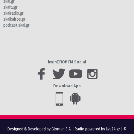
skai.gr
skaitv.gr
skairadio.gr
skaikairos.gr
podcast.skai.gr
bwinΣΠΟΡ FM Social
Download App
Designed & Developed by Gloman S.A.
|
Radio powered by live24.gr
| ©