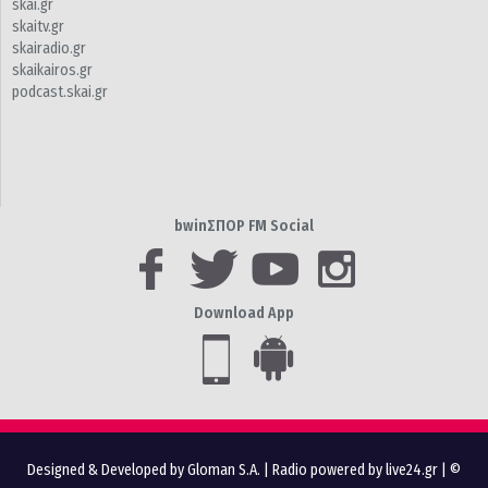
skai.gr
skaitv.gr
skairadio.gr
skaikairos.gr
podcast.skai.gr
bwinΣΠΟΡ FM Social
Download App
Designed & Developed by Gloman S.A.
|
Radio powered by live24.gr
| ©