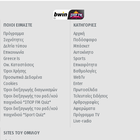
ΠΟΙΟΙ ΕΙΜΑΣΤΕ
ΚΑΤΗΓΟΡΙΕΣ
Πρόγραμμα
Αρχική
Συχνότητες
Ποδόσφαιρο
Δελτία τύπου
Μπάσκετ
Επικοινωνία
Αυτοκίνητο
Greece Is
Sports
Οικ. Καταστάσεις
Επικαιρότητα
Όροι Χρήσης
Βαθμολογίες
Προσωπικά Δεδομένα
WebTv
Cookies
Enter
Όροι διεξαγωγής διαγωνισμών
Πρωτοσέλιδα
Όροι διεξαγωγής του ραδ/κού
Τελευταίες Ειδήσεις
παιχνιδιού "ΣΠΟΡ FM Quiz"
Αρθρογραφίες
Όροι διεξαγωγής του ραδ/κού
Αφιερώματα
παιχνιδιού "Sport Quiz"
Πρόγραμμα TV
Live-radio
SITES ΤΟΥ ΟΜΙΛΟΥ