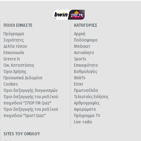
ΠΟΙΟΙ ΕΙΜΑΣΤΕ
ΚΑΤΗΓΟΡΙΕΣ
Πρόγραμμα
Αρχική
Συχνότητες
Ποδόσφαιρο
Δελτία τύπου
Μπάσκετ
Επικοινωνία
Αυτοκίνητο
Greece Is
Sports
Οικ. Καταστάσεις
Επικαιρότητα
Όροι Χρήσης
Βαθμολογίες
Προσωπικά Δεδομένα
WebTv
Cookies
Enter
Όροι διεξαγωγής διαγωνισμών
Πρωτοσέλιδα
Όροι διεξαγωγής του ραδ/κού
Τελευταίες Ειδήσεις
παιχνιδιού "ΣΠΟΡ FM Quiz"
Αρθρογραφίες
Όροι διεξαγωγής του ραδ/κού
Αφιερώματα
παιχνιδιού "Sport Quiz"
Πρόγραμμα TV
Live-radio
SITES ΤΟΥ ΟΜΙΛΟΥ