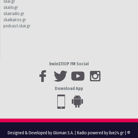
skai.gr
skaitv.gr
skairadio.gr
skaikairos.gr
podcast.skai.gr
bwinΣΠΟΡ FM Social
Download App
Designed & Developed by Gloman S.A.
|
Radio powered by live24.gr
| ©