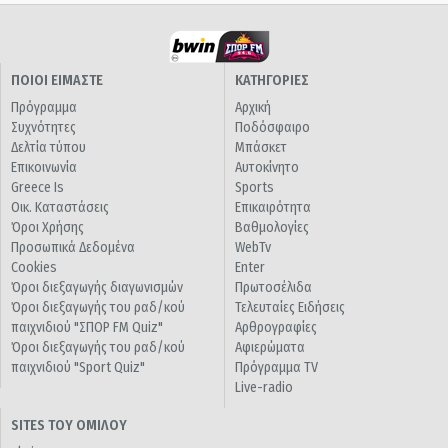
ΠΟΙΟΙ ΕΙΜΑΣΤΕ
ΚΑΤΗΓΟΡΙΕΣ
Πρόγραμμα
Αρχική
Συχνότητες
Ποδόσφαιρο
Δελτία τύπου
Μπάσκετ
Επικοινωνία
Αυτοκίνητο
Greece Is
Sports
Οικ. Καταστάσεις
Επικαιρότητα
Όροι Χρήσης
Βαθμολογίες
Προσωπικά Δεδομένα
WebTv
Cookies
Enter
Όροι διεξαγωγής διαγωνισμών
Πρωτοσέλιδα
Όροι διεξαγωγής του ραδ/κού
Τελευταίες Ειδήσεις
παιχνιδιού "ΣΠΟΡ FM Quiz"
Αρθρογραφίες
Όροι διεξαγωγής του ραδ/κού
Αφιερώματα
παιχνιδιού "Sport Quiz"
Πρόγραμμα TV
Live-radio
SITES ΤΟΥ ΟΜΙΛΟΥ