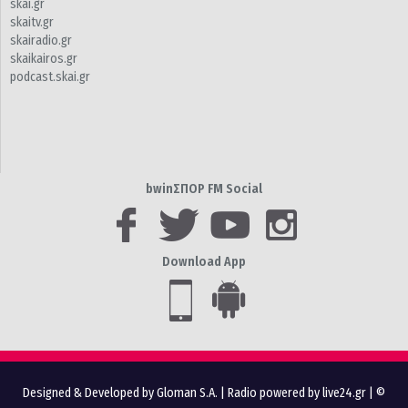
skai.gr
skaitv.gr
skairadio.gr
skaikairos.gr
podcast.skai.gr
bwinΣΠΟΡ FM Social
Download App
Designed & Developed by Gloman S.A.
|
Radio powered by live24.gr
| ©