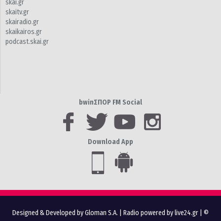
skai.gr
skaitv.gr
skairadio.gr
skaikairos.gr
podcast.skai.gr
bwinΣΠΟΡ FM Social
Download App
Designed & Developed by Gloman S.A.
|
Radio powered by live24.gr
| ©