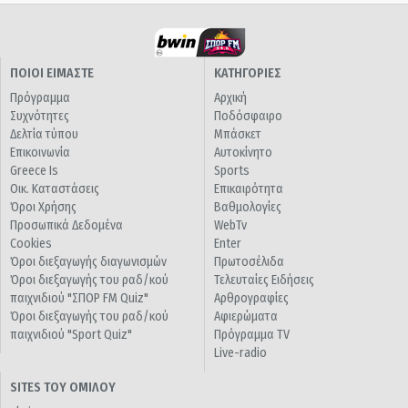
ΠΟΙΟΙ ΕΙΜΑΣΤΕ
ΚΑΤΗΓΟΡΙΕΣ
Πρόγραμμα
Αρχική
Συχνότητες
Ποδόσφαιρο
Δελτία τύπου
Μπάσκετ
Επικοινωνία
Αυτοκίνητο
Greece Is
Sports
Οικ. Καταστάσεις
Επικαιρότητα
Όροι Χρήσης
Βαθμολογίες
Προσωπικά Δεδομένα
WebTv
Cookies
Enter
Όροι διεξαγωγής διαγωνισμών
Πρωτοσέλιδα
Όροι διεξαγωγής του ραδ/κού
Τελευταίες Ειδήσεις
παιχνιδιού "ΣΠΟΡ FM Quiz"
Αρθρογραφίες
Όροι διεξαγωγής του ραδ/κού
Αφιερώματα
παιχνιδιού "Sport Quiz"
Πρόγραμμα TV
Live-radio
SITES ΤΟΥ ΟΜΙΛΟΥ