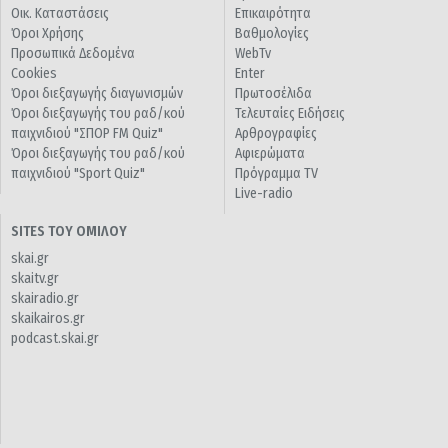
Οικ. Καταστάσεις
Επικαιρότητα
Όροι Χρήσης
Βαθμολογίες
Προσωπικά Δεδομένα
WebTv
Cookies
Enter
Όροι διεξαγωγής διαγωνισμών
Πρωτοσέλιδα
Όροι διεξαγωγής του ραδ/κού
Τελευταίες Ειδήσεις
παιχνιδιού "ΣΠΟΡ FM Quiz"
Αρθρογραφίες
Όροι διεξαγωγής του ραδ/κού
Αφιερώματα
παιχνιδιού "Sport Quiz"
Πρόγραμμα TV
Live-radio
SITES ΤΟΥ ΟΜΙΛΟΥ
skai.gr
skaitv.gr
skairadio.gr
skaikairos.gr
podcast.skai.gr