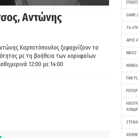
ΕΠΙΘΕ
σος, Αντώνης
GAME 
ΤA «Π
ΑΡΗΣ 
Αντώνης Καρπετόπουλος ξεψαχνίζουν τα
ΝΙΚΟΣ
ρότητας με τη βοήθεια των κορυφαίων
αθημερινά 12:00 με 14:00
ΜΑΝΩΛ
FAIR P
ΡΕΠΟΡ
ΗΧΟΓΡ
ΧΟΝΔ
ΣΤΕΦΑ
ATHEN