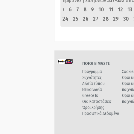
Εμφάνιση ειδήσεων
337-352
από
‹
6
7
8
9
10
11
12
13
24
25
26
27
28
29
30
ΠΟΙΟΙ ΕΙΜΑΣΤΕ
Πρόγραμμα
Cookie
Συχνότητες
Όροι δ
Δελτία τύπου
Όροι δ
Επικοινωνία
παιχνι
Greece Is
Όροι δ
Οικ. Καταστάσεις
παιχνι
Όροι Χρήσης
Προσωπικά Δεδομένα