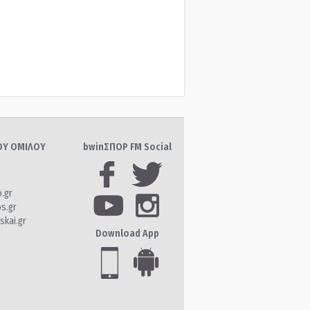
ΤΟΥ ΟΜΙΛΟΥ
bwinΣΠΟΡ FM Social
o.gr
os.gr
skai.gr
Download App