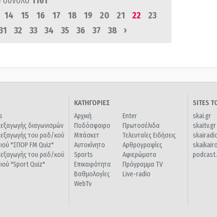
 σύνολο
1161
14
15
16
17
18
19
20
21
22
23
›
31
32
33
34
35
36
37
38
ΚΑΤΗΓΟΡΙΕΣ
SITES 
s
Αρχική
Enter
skai.gr
ιεξαγωγής διαγωνισμών
Ποδόσφαιρο
Πρωτοσέλιδα
skaitv.gr
ιεξαγωγής του ραδ/κού
Μπάσκετ
Τελευταίες Ειδήσεις
skairadi
διού "ΣΠΟΡ FM Quiz"
Αυτοκίνητο
Αρθρογραφίες
skaikair
ιεξαγωγής του ραδ/κού
Sports
Αφιερώματα
podcast.
διού "Sport Quiz"
Επικαιρότητα
Πρόγραμμα TV
Βαθμολογίες
Live-radio
WebTv