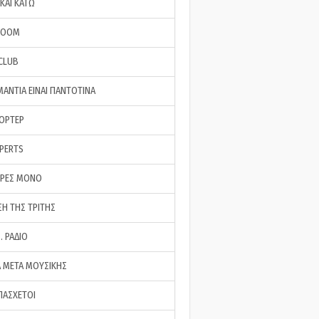
ΚΑΙ ΚΑΤΩ
ROOM
 CLUB
ΜΑΝΤΙΑ ΕΙΝΑΙ ΠΑΝΤΟΤΙΝΑ
ΠΟΡΤΕΡ
XPERTS
ΕΡΕΣ ΜΟΝΟ
ΣΗ ΤΗΣ ΤΡΙΤΗΣ
… ΡΑΔΙΟ
 ΜΕΤΑ ΜΟΥΣΙΚΗΣ
ΠΑΣΧΕΤΟΙ