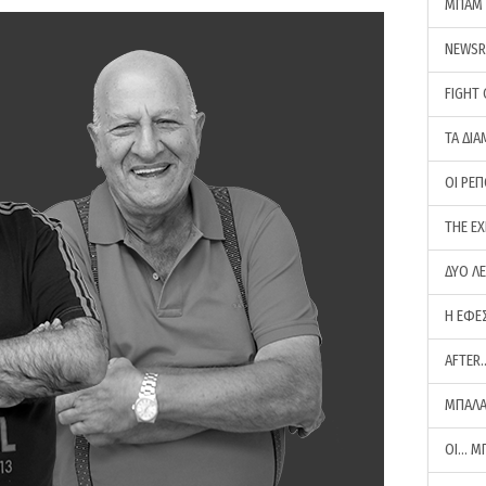
ΜΠΑΜ 
NEWS
FIGHT
ΤΑ ΔΙΑ
ΟΙ ΡΕ
THE E
ΔΥΟ Λ
Η ΕΦΕ
AFTER
ΜΠΑΛΑ
ΟΙ… Μ