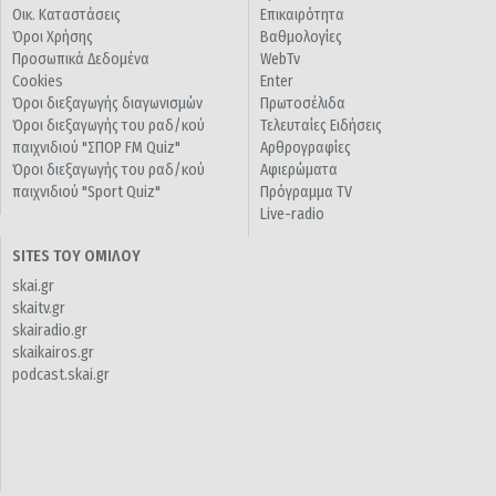
Οικ. Καταστάσεις
Επικαιρότητα
Όροι Χρήσης
Βαθμολογίες
Προσωπικά Δεδομένα
WebTv
Cookies
Enter
Όροι διεξαγωγής διαγωνισμών
Πρωτοσέλιδα
Όροι διεξαγωγής του ραδ/κού
Τελευταίες Ειδήσεις
παιχνιδιού "ΣΠΟΡ FM Quiz"
Αρθρογραφίες
Όροι διεξαγωγής του ραδ/κού
Αφιερώματα
παιχνιδιού "Sport Quiz"
Πρόγραμμα TV
Live-radio
SITES ΤΟΥ ΟΜΙΛΟΥ
skai.gr
skaitv.gr
skairadio.gr
skaikairos.gr
podcast.skai.gr