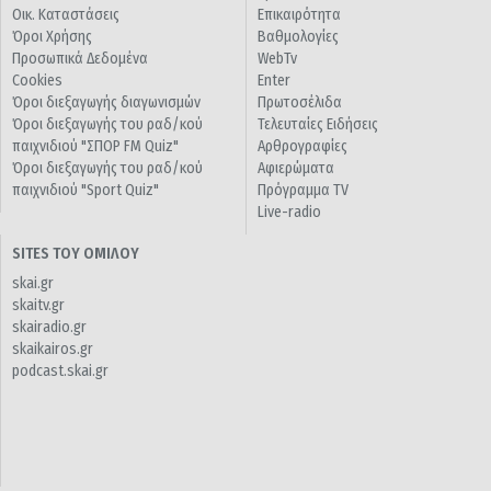
Οικ. Καταστάσεις
Επικαιρότητα
Όροι Χρήσης
Βαθμολογίες
Προσωπικά Δεδομένα
WebTv
Cookies
Enter
Όροι διεξαγωγής διαγωνισμών
Πρωτοσέλιδα
Όροι διεξαγωγής του ραδ/κού
Τελευταίες Ειδήσεις
παιχνιδιού "ΣΠΟΡ FM Quiz"
Αρθρογραφίες
Όροι διεξαγωγής του ραδ/κού
Αφιερώματα
παιχνιδιού "Sport Quiz"
Πρόγραμμα TV
Live-radio
SITES ΤΟΥ ΟΜΙΛΟΥ
skai.gr
skaitv.gr
skairadio.gr
skaikairos.gr
podcast.skai.gr