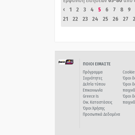
Εμφάνιση ειδήσεων
65-80
από 
‹
1
2
3
4
5
6
7
8
9
21
22
23
24
25
26
27
ΠΟΙΟΙ ΕΙΜΑΣΤΕ
Πρόγραμμα
Cookie
Συχνότητες
Όροι δ
Δελτία τύπου
Όροι δ
Επικοινωνία
παιχνι
Greece Is
Όροι δ
Οικ. Καταστάσεις
παιχνι
Όροι Χρήσης
Προσωπικά Δεδομένα