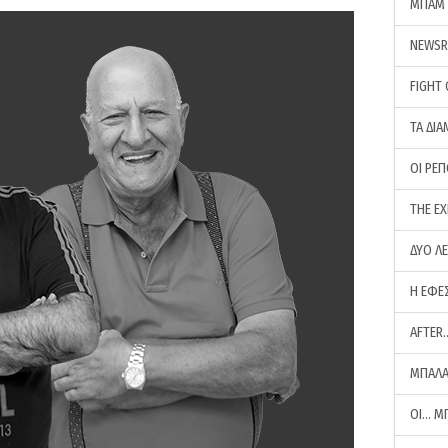
ΜΠΑΜ 
NEWS
FIGHT
ΤΑ ΔΙΑ
ΟΙ ΡΕ
THE E
ΔΥΟ Λ
Η ΕΦΕ
AFTER
ΜΠΑΛΑ
ΟΙ… Μ