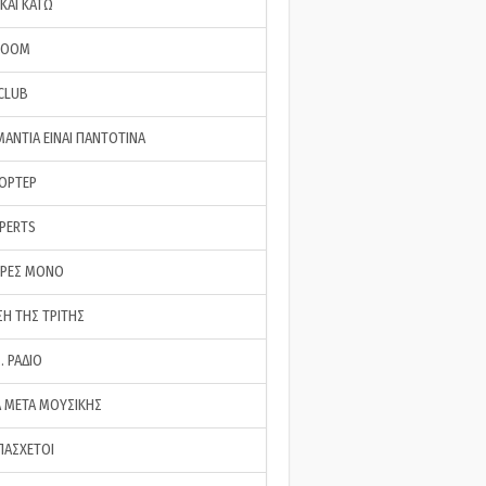
ΚΑΙ ΚΑΤΩ
ROOM
 CLUB
ΜΑΝΤΙΑ ΕΙΝΑΙ ΠΑΝΤΟΤΙΝΑ
ΠΟΡΤΕΡ
XPERTS
ΕΡΕΣ ΜΟΝΟ
ΣΗ ΤΗΣ ΤΡΙΤΗΣ
… ΡΑΔΙΟ
 ΜΕΤΑ ΜΟΥΣΙΚΗΣ
ΠΑΣΧΕΤΟΙ