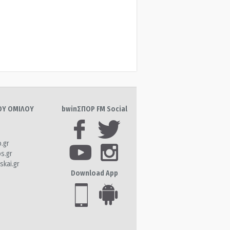
ΤΟΥ ΟΜΙΛΟΥ
bwinΣΠΟΡ FM Social
o.gr
os.gr
skai.gr
Download App