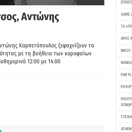
ΕΠΙΘΕ
σος, Αντώνης
GAME 
ΤA «Π
ΑΡΗΣ 
Αντώνης Καρπετόπουλος ξεψαχνίζουν τα
ΝΙΚΟΣ
ρότητας με τη βοήθεια των κορυφαίων
αθημερινά 12:00 με 14:00
ΜΑΝΩΛ
FAIR P
ΡΕΠΟΡ
ΗΧΟΓΡ
ΧΟΝΔ
ΣΤΕΦΑ
ATHEN