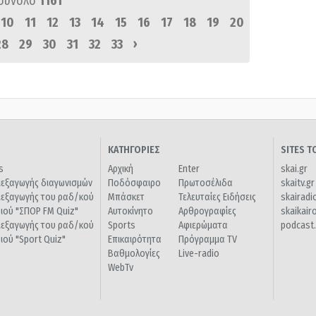
σύνολο
1161
10
11
12
13
14
15
16
17
18
19
20
›
28
29
30
31
32
33
ΚΑΤΗΓΟΡΙΕΣ
SITES 
s
Αρχική
Enter
skai.gr
ιεξαγωγής διαγωνισμών
Ποδόσφαιρο
Πρωτοσέλιδα
skaitv.gr
ιεξαγωγής του ραδ/κού
Μπάσκετ
Τελευταίες Ειδήσεις
skairadi
διού "ΣΠΟΡ FM Quiz"
Αυτοκίνητο
Αρθρογραφίες
skaikair
ιεξαγωγής του ραδ/κού
Sports
Αφιερώματα
podcast.
διού "Sport Quiz"
Επικαιρότητα
Πρόγραμμα TV
Βαθμολογίες
Live-radio
WebTv