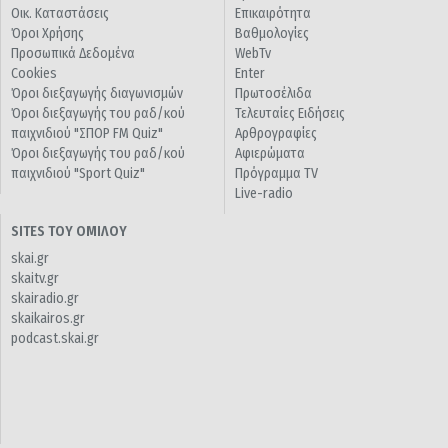
Οικ. Καταστάσεις
Επικαιρότητα
Όροι Χρήσης
Βαθμολογίες
Προσωπικά Δεδομένα
WebTv
Cookies
Enter
Όροι διεξαγωγής διαγωνισμών
Πρωτοσέλιδα
Όροι διεξαγωγής του ραδ/κού
Τελευταίες Ειδήσεις
παιχνιδιού "ΣΠΟΡ FM Quiz"
Αρθρογραφίες
Όροι διεξαγωγής του ραδ/κού
Αφιερώματα
παιχνιδιού "Sport Quiz"
Πρόγραμμα TV
Live-radio
SITES ΤΟΥ ΟΜΙΛΟΥ
skai.gr
skaitv.gr
skairadio.gr
skaikairos.gr
podcast.skai.gr