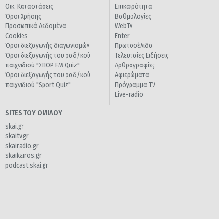
Οικ. Καταστάσεις
Επικαιρότητα
Όροι Χρήσης
Βαθμολογίες
Προσωπικά Δεδομένα
WebTv
Cookies
Enter
Όροι διεξαγωγής διαγωνισμών
Πρωτοσέλιδα
Όροι διεξαγωγής του ραδ/κού
Τελευταίες Ειδήσεις
παιχνιδιού "ΣΠΟΡ FM Quiz"
Αρθρογραφίες
Όροι διεξαγωγής του ραδ/κού
Αφιερώματα
παιχνιδιού "Sport Quiz"
Πρόγραμμα TV
Live-radio
SITES ΤΟΥ ΟΜΙΛΟΥ
skai.gr
skaitv.gr
skairadio.gr
skaikairos.gr
podcast.skai.gr