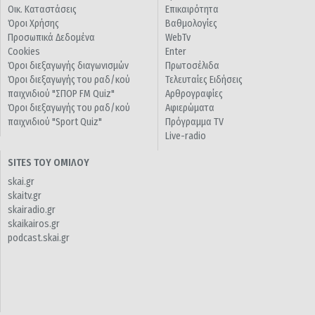
Οικ. Καταστάσεις
Επικαιρότητα
Όροι Χρήσης
Βαθμολογίες
Προσωπικά Δεδομένα
WebTv
Cookies
Enter
Όροι διεξαγωγής διαγωνισμών
Πρωτοσέλιδα
Όροι διεξαγωγής του ραδ/κού
Τελευταίες Ειδήσεις
παιχνιδιού "ΣΠΟΡ FM Quiz"
Αρθρογραφίες
Όροι διεξαγωγής του ραδ/κού
Αφιερώματα
παιχνιδιού "Sport Quiz"
Πρόγραμμα TV
Live-radio
SITES ΤΟΥ ΟΜΙΛΟΥ
skai.gr
skaitv.gr
skairadio.gr
skaikairos.gr
podcast.skai.gr