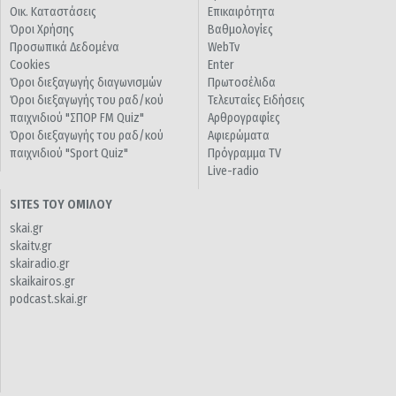
Οικ. Καταστάσεις
Επικαιρότητα
Όροι Χρήσης
Βαθμολογίες
Προσωπικά Δεδομένα
WebTv
Cookies
Enter
Όροι διεξαγωγής διαγωνισμών
Πρωτοσέλιδα
Όροι διεξαγωγής του ραδ/κού
Τελευταίες Ειδήσεις
παιχνιδιού "ΣΠΟΡ FM Quiz"
Αρθρογραφίες
Όροι διεξαγωγής του ραδ/κού
Αφιερώματα
παιχνιδιού "Sport Quiz"
Πρόγραμμα TV
Live-radio
SITES ΤΟΥ ΟΜΙΛΟΥ
skai.gr
skaitv.gr
skairadio.gr
skaikairos.gr
podcast.skai.gr