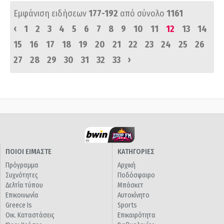
Εμφάνιση ειδήσεων
177-192
από σύνολο
1161
‹
1
2
3
4
5
6
7
8
9
10
11
12
13
14
15
16
17
18
19
20
21
22
23
24
25
26
›
27
28
29
30
31
32
33
ΠΟΙΟΙ ΕΙΜΑΣΤΕ
ΚΑΤΗΓΟΡΙΕΣ
Πρόγραμμα
Αρχική
Συχνότητες
Ποδόσφαιρο
Δελτία τύπου
Μπάσκετ
Επικοινωνία
Αυτοκίνητο
Greece Is
Sports
Οικ. Καταστάσεις
Επικαιρότητα