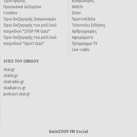
Όροι Χρήσης
Βαθμολογίες
Προσωπικά Δεδομένα
WebTv
Cookies
Enter
Όροι διεξαγωγής διαγωνισμών
Πρωτοσέλιδα
Όροι διεξαγωγής του ραδ/κού
Τελευταίες Ειδήσεις
παιχνιδιού "ΣΠΟΡ FM Quiz"
Αρθρογραφίες
Όροι διεξαγωγής του ραδ/κού
Αφιερώματα
παιχνιδιού "Sport Quiz"
Πρόγραμμα TV
Live-radio
SITES ΤΟΥ ΟΜΙΛΟΥ
skai.gr
skaitv.gr
skairadio.gr
skaikairos.gr
podcast.skai.gr
bwinΣΠΟΡ FM Social