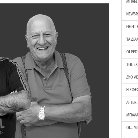
ΜΠΑΜ 
NEWS
FIGHT
ΤΑ ΔΙΑ
ΟΙ ΡΕ
THE E
ΔΥΟ Λ
Η ΕΦΕ
AFTER
ΜΠΑΛΑ
ΟΙ… Μ