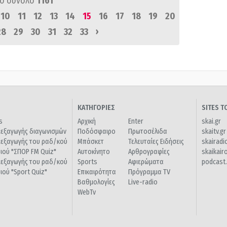
ό σύνολο
1161
10
11
12
13
14
15
16
17
18
19
20
›
28
29
30
31
32
33
ΚΑΤΗΓΟΡΙΕΣ
SITES 
s
Αρχική
Enter
skai.gr
ιεξαγωγής διαγωνισμών
Ποδόσφαιρο
Πρωτοσέλιδα
skaitv.gr
ιεξαγωγής του ραδ/κού
Μπάσκετ
Τελευταίες Ειδήσεις
skairadi
διού "ΣΠΟΡ FM Quiz"
Αυτοκίνητο
Αρθρογραφίες
skaikair
ιεξαγωγής του ραδ/κού
Sports
Αφιερώματα
podcast.
διού "Sport Quiz"
Επικαιρότητα
Πρόγραμμα TV
Βαθμολογίες
Live-radio
WebTv