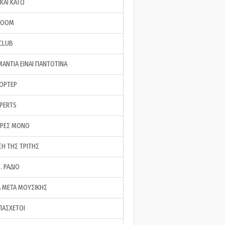
ΚΑΙ ΚΑΤΩ
ROOM
 CLUB
ΜΑΝΤΙΑ ΕΙΝΑΙ ΠΑΝΤΟΤΙΝΑ
ΠΟΡΤΕΡ
XPERTS
ΕΡΕΣ ΜΟΝΟ
ΣΗ ΤΗΣ ΤΡΙΤΗΣ
… ΡΑΔΙΟ
 ΜΕΤΑ ΜΟΥΣΙΚΗΣ
ΠΑΣΧΕΤΟΙ