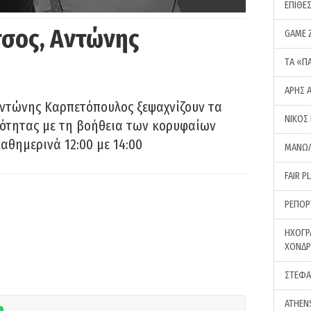
ΕΠΙΘΕ
σος, Αντώνης
GAME 
ΤA «Π
ΑΡΗΣ 
Αντώνης Καρπετόπουλος ξεψαχνίζουν τα
ΝΙΚΟΣ
ρότητας με τη βοήθεια των κορυφαίων
αθημερινά 12:00 με 14:00
ΜΑΝΩΛ
FAIR P
ΡΕΠΟΡ
ΗΧΟΓΡ
ΧΟΝΔ
ΣΤΕΦΑ
ATHEN