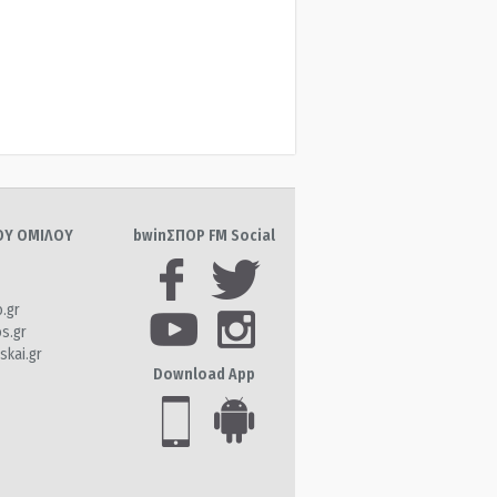
ΤΟΥ ΟΜΙΛΟΥ
bwinΣΠΟΡ FM Social
o.gr
os.gr
skai.gr
Download App