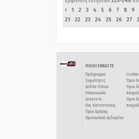
Εμφάνιση ειδήσεων
225-240
απ
‹
1
2
3
4
5
6
7
8
9
21
22
23
24
25
26
27
ΠΟΙΟΙ ΕΙΜΑΣΤΕ
Πρόγραμμα
Cookie
Συχνότητες
Όροι δ
Δελτία τύπου
Όροι δ
Επικοινωνία
παιχνι
Greece Is
Όροι δ
Οικ. Καταστάσεις
παιχνι
Όροι Χρήσης
Προσωπικά Δεδομένα