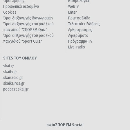
Όροι Χρήσης
Βαθμολογίες
Προσωπικά Δεδομένα
WebTv
Cookies
Enter
Όροι διεξαγωγής διαγωνισμών
Πρωτοσέλιδα
Όροι διεξαγωγής του ραδ/κού
Τελευταίες Ειδήσεις
παιχνιδιού "ΣΠΟΡ FM Quiz"
Αρθρογραφίες
Όροι διεξαγωγής του ραδ/κού
Αφιερώματα
παιχνιδιού "Sport Quiz"
Πρόγραμμα TV
Live-radio
SITES ΤΟΥ ΟΜΙΛΟΥ
skai.gr
skaitv.gr
skairadio.gr
skaikairos.gr
podcast.skai.gr
bwinΣΠΟΡ FM Social