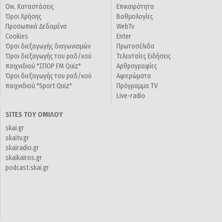
Οικ. Καταστάσεις
Επικαιρότητα
Όροι Χρήσης
Βαθμολογίες
Προσωπικά Δεδομένα
WebTv
Cookies
Enter
Όροι διεξαγωγής διαγωνισμών
Πρωτοσέλιδα
Όροι διεξαγωγής του ραδ/κού
Τελευταίες Ειδήσεις
παιχνιδιού "ΣΠΟΡ FM Quiz"
Αρθρογραφίες
Όροι διεξαγωγής του ραδ/κού
Αφιερώματα
παιχνιδιού "Sport Quiz"
Πρόγραμμα TV
Live-radio
SITES ΤΟΥ ΟΜΙΛΟΥ
skai.gr
skaitv.gr
skairadio.gr
skaikairos.gr
podcast.skai.gr