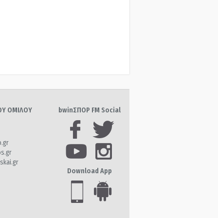
ΤΟΥ ΟΜΙΛΟΥ
bwinΣΠΟΡ FM Social
o.gr
os.gr
skai.gr
Download App