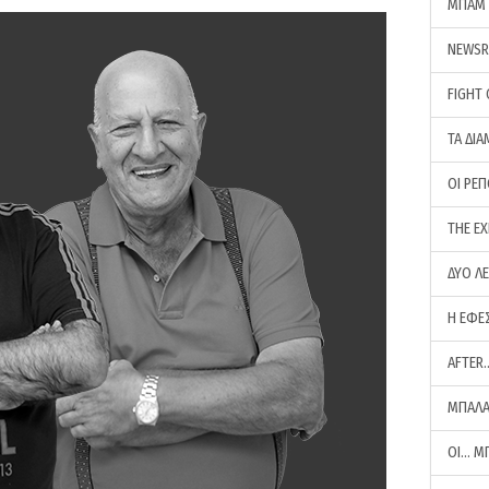
ΜΠΑΜ 
NEWS
FIGHT
ΤΑ ΔΙΑ
ΟΙ ΡΕ
THE E
ΔΥΟ Λ
Η ΕΦΕ
AFTER
ΜΠΑΛΑ
ΟΙ… Μ