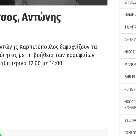
ΕΠΙΘΕ
σος, Αντώνης
GAME 
ΤA «Π
ΑΡΗΣ 
Αντώνης Καρπετόπουλος ξεψαχνίζουν τα
ΝΙΚΟΣ
ρότητας με τη βοήθεια των κορυφαίων
αθημερινά 12:00 με 14:00
ΜΑΝΩΛ
FAIR P
ΡΕΠΟΡ
ΗΧΟΓΡ
ΧΟΝΔ
ΣΤΕΦΑ
ATHEN