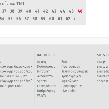
ό σύνολο
1161
37
38
39
40
41
42
43
44
45
46
›
54
55
56
57
58
59
60
61
62
ΚΑΤΗΓΟΡΙΕΣ
SITES 
s
Αρχική
Enter
skai.gr
ιεξαγωγής διαγωνισμών
Ποδόσφαιρο
Πρωτοσέλιδα
skaitv.gr
ιεξαγωγής του ραδ/κού
Μπάσκετ
Τελευταίες Ειδήσεις
skairadi
διού "ΣΠΟΡ FM Quiz"
Αυτοκίνητο
Αρθρογραφίες
skaikair
ιεξαγωγής του ραδ/κού
Sports
Αφιερώματα
podcast.
διού "Sport Quiz"
Επικαιρότητα
Πρόγραμμα TV
Βαθμολογίες
Live-radio
WebTv