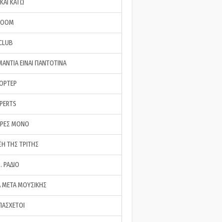
ΚΑΙ ΚΑΤΩ
ROOM
 CLUB
ΜΑΝΤΙΑ ΕΙΝΑΙ ΠΑΝΤΟΤΙΝΑ
ΠΟΡΤΕΡ
XPERTS
ΕΡΕΣ ΜΟΝΟ
ΣΗ ΤΗΣ ΤΡΙΤΗΣ
… ΡΑΔΙΟ
 ΜΕΤΑ ΜΟΥΣΙΚΗΣ
ΠΑΣΧΕΤΟΙ