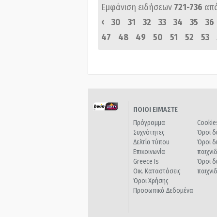
Εμφάνιση ειδήσεων
721-736
απ
‹
30
31
32
33
34
35
36
47
48
49
50
51
52
53
ΠΟΙΟΙ ΕΙΜΑΣΤΕ
Πρόγραμμα
Cookie
Συχνότητες
Όροι δ
Δελτία τύπου
Όροι δ
Επικοινωνία
παιχνι
Greece Is
Όροι δ
Οικ. Καταστάσεις
παιχνι
Όροι Χρήσης
Προσωπικά Δεδομένα