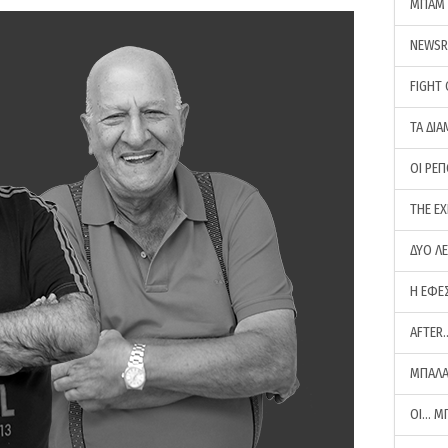
ΜΠΑΜ 
NEWS
FIGHT
ΤΑ ΔΙΑ
ΟΙ ΡΕ
THE E
ΔΥΟ Λ
Η ΕΦΕ
AFTER
ΜΠΑΛΑ
ΟΙ… Μ