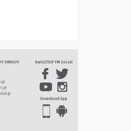
ΤΟΥ ΟΜΙΛΟΥ
bwinΣΠΟΡ FM Social
o.gr
os.gr
skai.gr
Download App