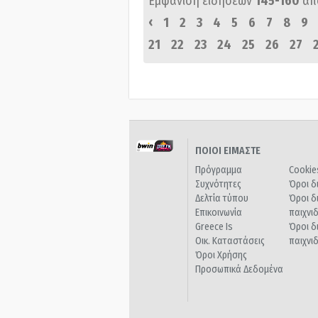
Εμφάνιση ειδήσεων
145-160
απ
‹
1
2
3
4
5
6
7
8
9
21
22
23
24
25
26
27
ΠΟΙΟΙ ΕΙΜΑΣΤΕ
Πρόγραμμα
Cookie
Συχνότητες
Όροι δ
Δελτία τύπου
Όροι δ
Επικοινωνία
παιχνι
Greece Is
Όροι δ
Οικ. Καταστάσεις
παιχνι
Όροι Χρήσης
Προσωπικά Δεδομένα