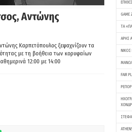
ΕΠΙΘΕ
σος, Αντώνης
GAME 
ΤA «Π
ΑΡΗΣ 
Αντώνης Καρπετόπουλος ξεψαχνίζουν τα
ΝΙΚΟΣ
ρότητας με τη βοήθεια των κορυφαίων
αθημερινά 12:00 με 14:00
ΜΑΝΩΛ
FAIR P
ΡΕΠΟΡ
ΗΧΟΓΡ
ΧΟΝΔ
ΣΤΕΦΑ
ATHEN