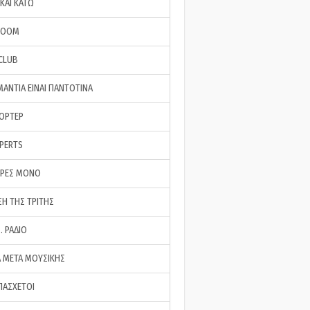
ΚΑΙ ΚΑΤΩ
ROOM
 CLUB
ΜΑΝΤΙΑ ΕΙΝΑΙ ΠΑΝΤΟΤΙΝΑ
ΠΟΡΤΕΡ
XPERTS
ΕΡΕΣ ΜΟΝΟ
ΣΗ ΤΗΣ ΤΡΙΤΗΣ
… ΡΑΔΙΟ
 ΜΕΤΑ ΜΟΥΣΙΚΗΣ
ΠΑΣΧΕΤΟΙ