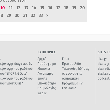
ό σύνολο
1161
10
11
12
13
14
15
16
17
18
19
20
›
28
29
30
31
32
33
ΚΑΤΗΓΟΡΙΕΣ
SITES 
s
Αρχική
Enter
skai.gr
ιεξαγωγής διαγωνισμών
Ποδόσφαιρο
Πρωτοσέλιδα
skaitv.gr
ιεξαγωγής του ραδ/κού
Μπάσκετ
Τελευταίες Ειδήσεις
skairadi
διού "ΣΠΟΡ FM Quiz"
Αυτοκίνητο
Αρθρογραφίες
skaikair
ιεξαγωγής του ραδ/κού
Sports
Αφιερώματα
podcast.
διού "Sport Quiz"
Επικαιρότητα
Πρόγραμμα TV
Βαθμολογίες
Live-radio
WebTv