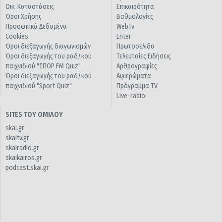
Οικ. Καταστάσεις
Επικαιρότητα
Όροι Χρήσης
Βαθμολογίες
Προσωπικά Δεδομένα
WebTv
Cookies
Enter
Όροι διεξαγωγής διαγωνισμών
Πρωτοσέλιδα
Όροι διεξαγωγής του ραδ/κού
Τελευταίες Ειδήσεις
παιχνιδιού "ΣΠΟΡ FM Quiz"
Αρθρογραφίες
Όροι διεξαγωγής του ραδ/κού
Αφιερώματα
παιχνιδιού "Sport Quiz"
Πρόγραμμα TV
Live-radio
SITES ΤΟΥ ΟΜΙΛΟΥ
skai.gr
skaitv.gr
skairadio.gr
skaikairos.gr
podcast.skai.gr