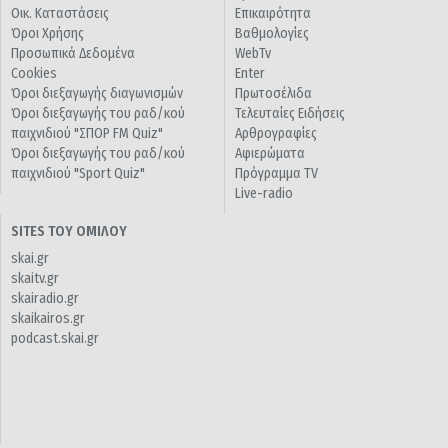
Οικ. Καταστάσεις
Επικαιρότητα
Όροι Χρήσης
Βαθμολογίες
Προσωπικά Δεδομένα
WebTv
Cookies
Enter
Όροι διεξαγωγής διαγωνισμών
Πρωτοσέλιδα
Όροι διεξαγωγής του ραδ/κού
Τελευταίες Ειδήσεις
παιχνιδιού "ΣΠΟΡ FM Quiz"
Αρθρογραφίες
Όροι διεξαγωγής του ραδ/κού
Αφιερώματα
παιχνιδιού "Sport Quiz"
Πρόγραμμα TV
Live-radio
SITES ΤΟΥ ΟΜΙΛΟΥ
skai.gr
skaitv.gr
skairadio.gr
skaikairos.gr
podcast.skai.gr