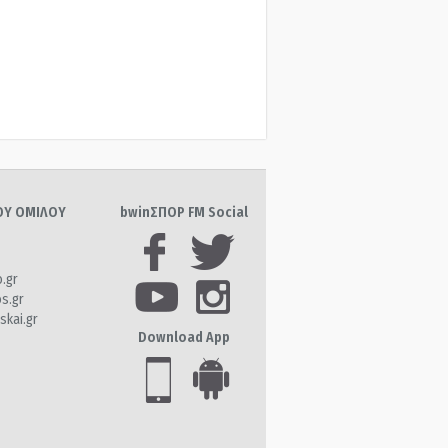
ΤΟΥ ΟΜΙΛΟΥ
bwinΣΠΟΡ FM Social
o.gr
os.gr
skai.gr
Download App