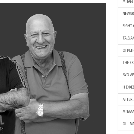
ΜΠΑΜ 
NEWS
FIGHT
ΤΑ ΔΙΑ
ΟΙ ΡΕ
THE E
ΔΥΟ Λ
Η ΕΦΕ
AFTER
ΜΠΑΛΑ
ΟΙ… Μ