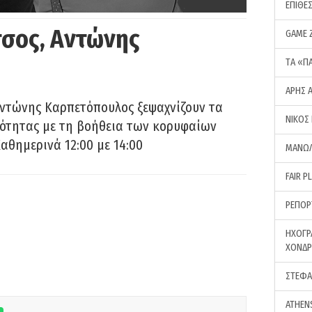
ΕΠΙΘΕ
σος, Αντώνης
GAME 
ΤA «Π
ΑΡΗΣ 
Αντώνης Καρπετόπουλος ξεψαχνίζουν τα
ΝΙΚΟΣ
ρότητας με τη βοήθεια των κορυφαίων
αθημερινά 12:00 με 14:00
ΜΑΝΩΛ
FAIR P
ΡΕΠΟΡ
ΗΧΟΓΡ
ΧΟΝΔ
ΣΤΕΦΑ
ATHEN