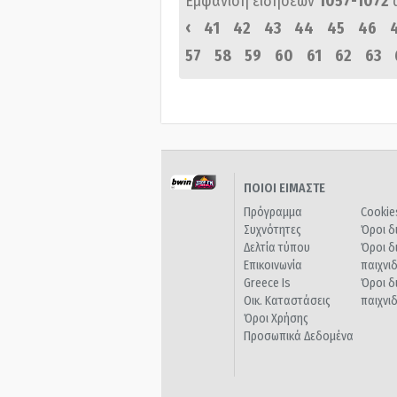
Εμφάνιση ειδήσεων
1057-1072
‹
41
42
43
44
45
46
57
58
59
60
61
62
63
ΠΟΙΟΙ ΕΙΜΑΣΤΕ
Πρόγραμμα
Cookie
Συχνότητες
Όροι δ
Δελτία τύπου
Όροι δ
Επικοινωνία
παιχνι
Greece Is
Όροι δ
Οικ. Καταστάσεις
παιχνι
Όροι Χρήσης
Προσωπικά Δεδομένα