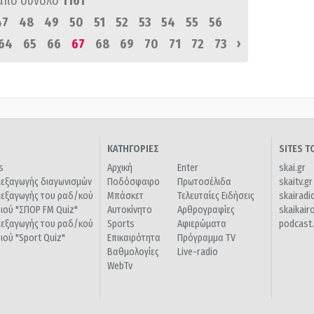
από σύνολο
1161
47
48
49
50
51
52
53
54
55
56
›
64
65
66
67
68
69
70
71
72
73
ΚΑΤΗΓΟΡΙΕΣ
SITES 
s
Αρχική
Enter
skai.gr
ιεξαγωγής διαγωνισμών
Ποδόσφαιρο
Πρωτοσέλιδα
skaitv.gr
ιεξαγωγής του ραδ/κού
Μπάσκετ
Τελευταίες Ειδήσεις
skairadi
διού "ΣΠΟΡ FM Quiz"
Αυτοκίνητο
Αρθρογραφίες
skaikair
ιεξαγωγής του ραδ/κού
Sports
Αφιερώματα
podcast.
διού "Sport Quiz"
Επικαιρότητα
Πρόγραμμα TV
Βαθμολογίες
Live-radio
WebTv