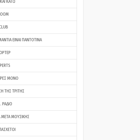
ΚΑΙ ΚΑΤΩ
ROOM
 CLUB
ΜΑΝΤΙΑ ΕΙΝΑΙ ΠΑΝΤΟΤΙΝΑ
ΠΟΡΤΕΡ
XPERTS
ΕΡΕΣ ΜΟΝΟ
ΣΗ ΤΗΣ ΤΡΙΤΗΣ
… ΡΑΔΙΟ
 ΜΕΤΑ ΜΟΥΣΙΚΗΣ
ΠΑΣΧΕΤΟΙ