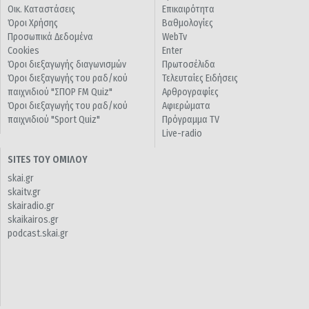
Οικ. Καταστάσεις
Επικαιρότητα
Όροι Χρήσης
Βαθμολογίες
Προσωπικά Δεδομένα
WebTv
Cookies
Enter
Όροι διεξαγωγής διαγωνισμών
Πρωτοσέλιδα
Όροι διεξαγωγής του ραδ/κού
Τελευταίες Ειδήσεις
παιχνιδιού "ΣΠΟΡ FM Quiz"
Αρθρογραφίες
Όροι διεξαγωγής του ραδ/κού
Αφιερώματα
παιχνιδιού "Sport Quiz"
Πρόγραμμα TV
Live-radio
SITES ΤΟΥ ΟΜΙΛΟΥ
skai.gr
skaitv.gr
skairadio.gr
skaikairos.gr
podcast.skai.gr