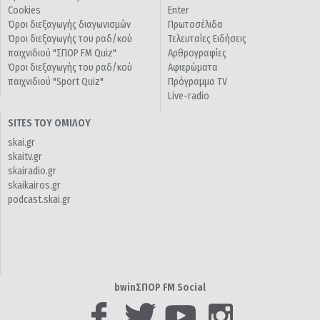
Cookies
Enter
Όροι διεξαγωγής διαγωνισμών
Πρωτοσέλιδα
Όροι διεξαγωγής του ραδ/κού
Τελευταίες Ειδήσεις
παιχνιδιού "ΣΠΟΡ FM Quiz"
Αρθρογραφίες
Όροι διεξαγωγής του ραδ/κού
Αφιερώματα
παιχνιδιού "Sport Quiz"
Πρόγραμμα TV
Live-radio
SITES ΤΟΥ ΟΜΙΛΟΥ
skai.gr
skaitv.gr
skairadio.gr
skaikairos.gr
podcast.skai.gr
bwinΣΠΟΡ FM Social