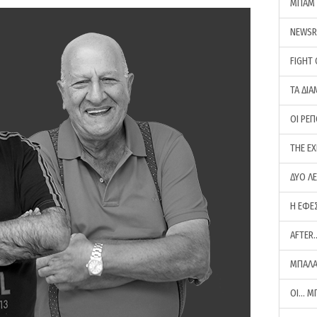
ΜΠΑΜ 
NEWS
FIGHT
ΤΑ ΔΙΑ
ΟΙ ΡΕ
THE E
ΔΥΟ Λ
Η ΕΦΕ
AFTER
ΜΠΑΛΑ
ΟΙ… Μ