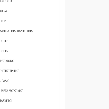
ΚΑΙ ΚΑΤΩ
ROOM
 CLUB
ΜΑΝΤΙΑ ΕΙΝΑΙ ΠΑΝΤΟΤΙΝΑ
ΠΟΡΤΕΡ
XPERTS
ΕΡΕΣ ΜΟΝΟ
ΣΗ ΤΗΣ ΤΡΙΤΗΣ
… ΡΑΔΙΟ
 ΜΕΤΑ ΜΟΥΣΙΚΗΣ
ΠΑΣΧΕΤΟΙ