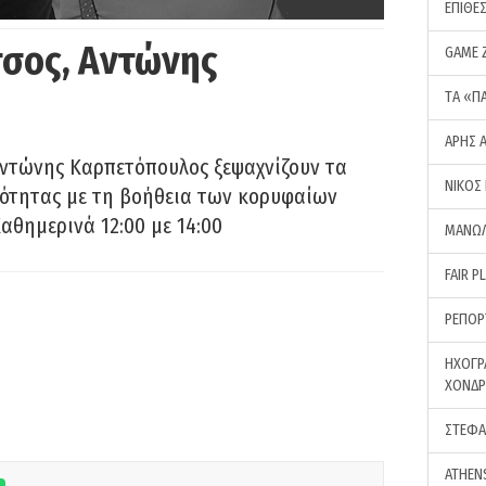
ΕΠΙΘΕ
σος, Αντώνης
GAME 
ΤA «Π
ΑΡΗΣ 
Αντώνης Καρπετόπουλος ξεψαχνίζουν τα
ΝΙΚΟΣ
ρότητας με τη βοήθεια των κορυφαίων
αθημερινά 12:00 με 14:00
ΜΑΝΩΛ
FAIR P
ΡΕΠΟΡ
ΗΧΟΓΡ
ΧΟΝΔ
ΣΤΕΦΑ
ATHEN