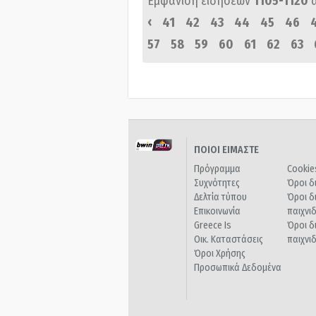
Εμφάνιση ειδήσεων
1105-1120
‹
41
42
43
44
45
46
57
58
59
60
61
62
63
ΠΟΙΟΙ ΕΙΜΑΣΤΕ
Πρόγραμμα
Cookie
Συχνότητες
Όροι δ
Δελτία τύπου
Όροι δ
Επικοινωνία
παιχνι
Greece Is
Όροι δ
Οικ. Καταστάσεις
παιχνι
Όροι Χρήσης
Προσωπικά Δεδομένα