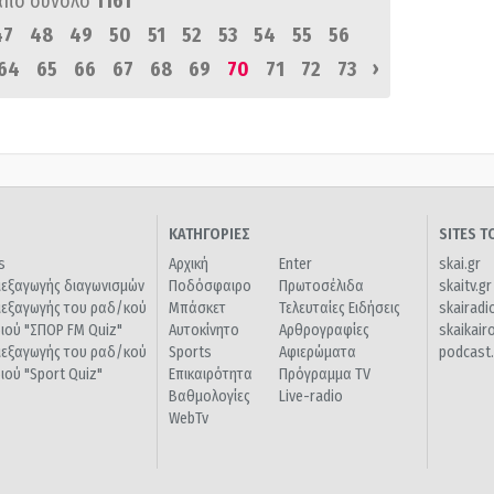
από σύνολο
1161
47
48
49
50
51
52
53
54
55
56
›
64
65
66
67
68
69
70
71
72
73
ΚΑΤΗΓΟΡΙΕΣ
SITES 
s
Αρχική
Enter
skai.gr
ιεξαγωγής διαγωνισμών
Ποδόσφαιρο
Πρωτοσέλιδα
skaitv.gr
ιεξαγωγής του ραδ/κού
Μπάσκετ
Τελευταίες Ειδήσεις
skairadi
διού "ΣΠΟΡ FM Quiz"
Αυτοκίνητο
Αρθρογραφίες
skaikair
ιεξαγωγής του ραδ/κού
Sports
Αφιερώματα
podcast.
διού "Sport Quiz"
Επικαιρότητα
Πρόγραμμα TV
Βαθμολογίες
Live-radio
WebTv