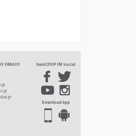
ΤΟΥ ΟΜΙΛΟΥ
bwinΣΠΟΡ FM Social
o.gr
os.gr
skai.gr
Download App