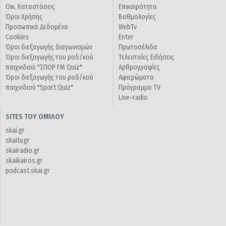
Οικ. Καταστάσεις
Επικαιρότητα
Όροι Χρήσης
Βαθμολογίες
Προσωπικά Δεδομένα
WebTv
Cookies
Enter
Όροι διεξαγωγής διαγωνισμών
Πρωτοσέλιδα
Όροι διεξαγωγής του ραδ/κού
Τελευταίες Ειδήσεις
παιχνιδιού "ΣΠΟΡ FM Quiz"
Αρθρογραφίες
Όροι διεξαγωγής του ραδ/κού
Αφιερώματα
παιχνιδιού "Sport Quiz"
Πρόγραμμα TV
Live-radio
SITES ΤΟΥ ΟΜΙΛΟΥ
skai.gr
skaitv.gr
skairadio.gr
skaikairos.gr
podcast.skai.gr