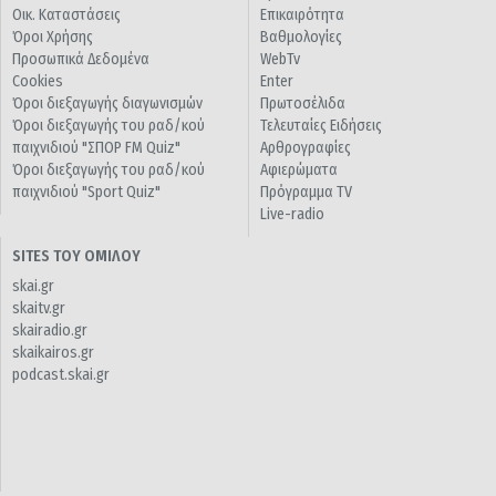
Οικ. Καταστάσεις
Επικαιρότητα
Όροι Χρήσης
Βαθμολογίες
Προσωπικά Δεδομένα
WebTv
Cookies
Enter
Όροι διεξαγωγής διαγωνισμών
Πρωτοσέλιδα
Όροι διεξαγωγής του ραδ/κού
Τελευταίες Ειδήσεις
παιχνιδιού "ΣΠΟΡ FM Quiz"
Αρθρογραφίες
Όροι διεξαγωγής του ραδ/κού
Αφιερώματα
παιχνιδιού "Sport Quiz"
Πρόγραμμα TV
Live-radio
SITES ΤΟΥ ΟΜΙΛΟΥ
skai.gr
skaitv.gr
skairadio.gr
skaikairos.gr
podcast.skai.gr