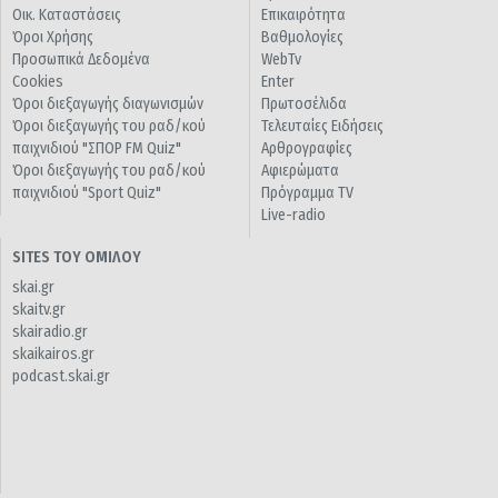
Οικ. Καταστάσεις
Επικαιρότητα
Όροι Χρήσης
Βαθμολογίες
Προσωπικά Δεδομένα
WebTv
Cookies
Enter
Όροι διεξαγωγής διαγωνισμών
Πρωτοσέλιδα
Όροι διεξαγωγής του ραδ/κού
Τελευταίες Ειδήσεις
παιχνιδιού "ΣΠΟΡ FM Quiz"
Αρθρογραφίες
Όροι διεξαγωγής του ραδ/κού
Αφιερώματα
παιχνιδιού "Sport Quiz"
Πρόγραμμα TV
Live-radio
SITES ΤΟΥ ΟΜΙΛΟΥ
skai.gr
skaitv.gr
skairadio.gr
skaikairos.gr
podcast.skai.gr