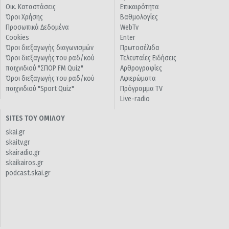
Οικ. Καταστάσεις
Επικαιρότητα
Όροι Χρήσης
Βαθμολογίες
Προσωπικά Δεδομένα
WebTv
Cookies
Enter
Όροι διεξαγωγής διαγωνισμών
Πρωτοσέλιδα
Όροι διεξαγωγής του ραδ/κού
Τελευταίες Ειδήσεις
παιχνιδιού "ΣΠΟΡ FM Quiz"
Αρθρογραφίες
Όροι διεξαγωγής του ραδ/κού
Αφιερώματα
παιχνιδιού "Sport Quiz"
Πρόγραμμα TV
Live-radio
SITES ΤΟΥ ΟΜΙΛΟΥ
skai.gr
skaitv.gr
skairadio.gr
skaikairos.gr
podcast.skai.gr