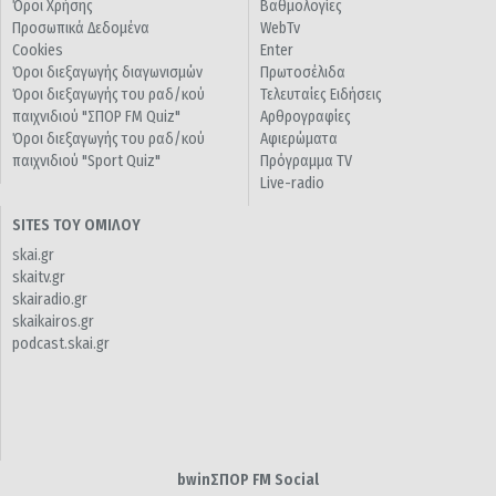
Όροι Χρήσης
Βαθμολογίες
Προσωπικά Δεδομένα
WebTv
Cookies
Enter
Όροι διεξαγωγής διαγωνισμών
Πρωτοσέλιδα
Όροι διεξαγωγής του ραδ/κού
Τελευταίες Ειδήσεις
παιχνιδιού "ΣΠΟΡ FM Quiz"
Αρθρογραφίες
Όροι διεξαγωγής του ραδ/κού
Αφιερώματα
παιχνιδιού "Sport Quiz"
Πρόγραμμα TV
Live-radio
SITES ΤΟΥ ΟΜΙΛΟΥ
skai.gr
skaitv.gr
skairadio.gr
skaikairos.gr
podcast.skai.gr
bwinΣΠΟΡ FM Social